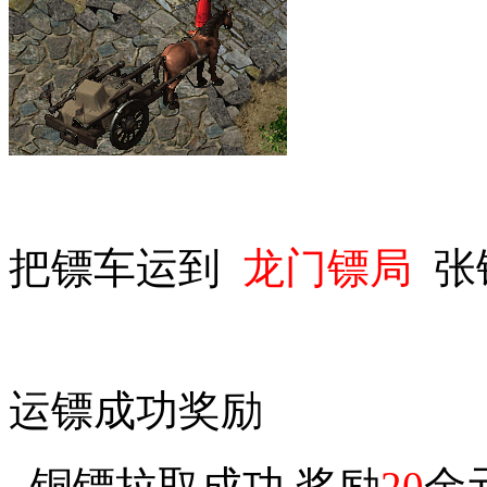
把镖车运到
龙门镖局
张
运镖成功奖励
铜镖拉取成功 奖励
20
金