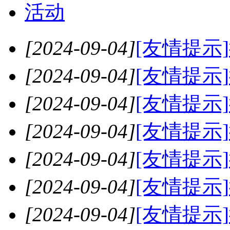
活动
[2024-09-04]
[友情提示]
[2024-09-04]
[友情提示]
[2024-09-04]
[友情提示]
[2024-09-04]
[友情提示]
[2024-09-04]
[友情提示]
[2024-09-04]
[友情提示]
[2024-09-04]
[友情提示]