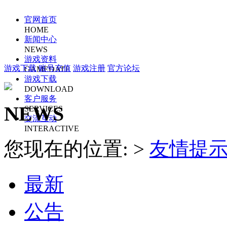
官网首页
HOME
新闻中心
NEWS
游戏资料
游戏下载
账号充值
游戏注册
官方论坛
GAMEDATE
游戏下载
DOWNLOAD
客户服务
NEWS
SERVICES
交流互动
INTERACTIVE
您现在的位置: >
友情提
最新
公告